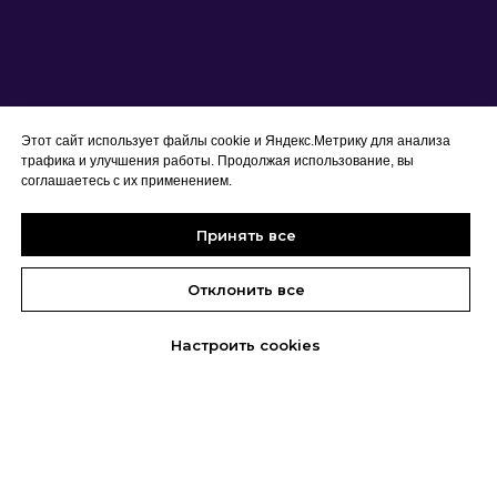
Этот сайт использует файлы cookie и Яндекс.Метрику для анализа
трафика и улучшения работы. Продолжая использование, вы
соглашаетесь с их применением.
Принять все
Отклонить все
«ДВА
Telegram
Настроить cookies
ДИВАНА»
Это шоу, в котором
две команды
соревнуются между собой в
юмористических конкурсах.
Каждый раунд — это мини-игра, в